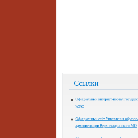
Ссылки
Официальный интернет-портал государ
услуг
Официальный сайт Управления образов
администрации Верхнесалдинского МО