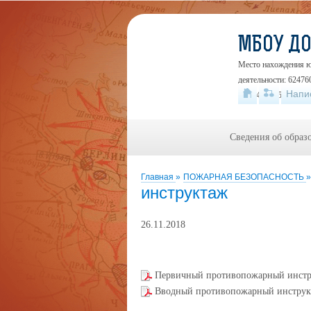
МБОУ Д
Место нахождения юр
деятельности: 624760
Напи
+7 (34345) 5-46-48
Сведения об образ
Главная
»
ПОЖАРНАЯ БЕЗОПАСНОСТЬ
»
инструктаж
26.11.2018
Первичный противопожарный инстр
Вводный противопожарный инструк