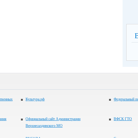
ственных
Культура.рф
Федеральный по
ания
Официальный сайт Администрации
ВФСК ГТО
Верхнесалдинского МО