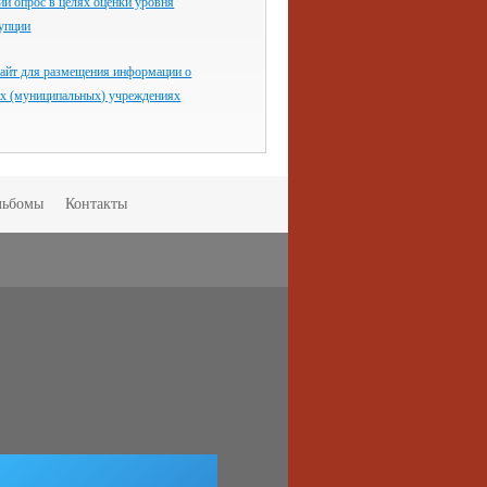
й опрос в целях оценки уровня
рупции
айт для размещения информации о
ых (муниципальных) учреждениях
льбомы
Контакты