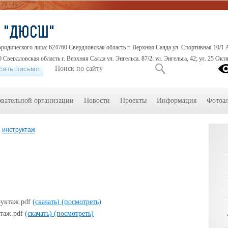
О "ДЮСШ"
идического лица: 624760 Свердловская область г. Верхняя Салда ул. Спортивная 10/1 
 Свердловская область г. Верхняя Салда ул. Энгельса, 87/2; ул. Энгельса, 42; ул. 25 Октя
сать письмо
овательной организации
Новости
Проекты
Информация
Фотоа
инструктаж
уктаж.pdf
(скачать)
(посмотреть)
таж.pdf
(скачать)
(посмотреть)