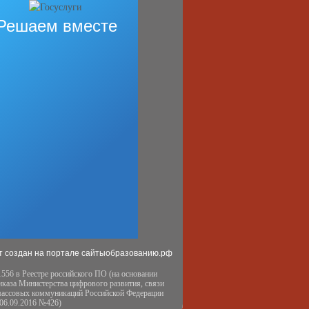
Решаем вместе
т создан на портале сайтыобразованию.рф
556 в Реестре российского ПО (на основании
иказа Министерства цифрового развития, связи
массовых коммуникаций Российской Федерации
 06.09.2016 №426)