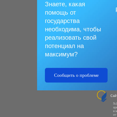
Знаете, какая
помощь от
государства
необходима, чтобы
реализовать свой
потенциал на
максимум?
Сообщить о проблеме
Сай
№1
пр
и 
от