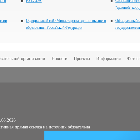
ного
РУСАDА
Социологически
"деловой" кор
ссии
Официальный сайт Министерства науки и высшего
Официальный с
образования Российской Федерации
государственн
овательной организации
Новости
Проекты
Информация
Фотоа
.08.2026
тивная прямая ссылка на источник обязательна